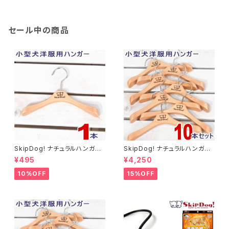
タイル 子犬 老犬 高齢犬 介護
関節 脱臼 すべりどめ ジョイン
トマット 床マット 洗える 防音
セール中の商品
SkipDog! ナチュラルハンガー
SkipDog! ナチュラルハンガー
1本
10本セット
¥495
¥4,250
10%OFF
15%OFF