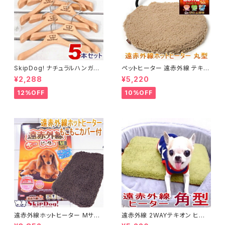
SkipDog! ナチュラルハンガー
ペットヒーター 遠赤外線 テキオ
5本セット
ンヒーター 丸型 まる チワワ 小
¥2,288
¥5,220
型犬 犬用ヒーター
12%OFF
10%OFF
遠赤外線ホットヒーター Mサイ
遠赤外線 2WAYテキオン ヒータ
ズ チワワ 小型犬 犬 ペット用ヒ
ー 角型 Ｍサイズ(チワワ 小型犬