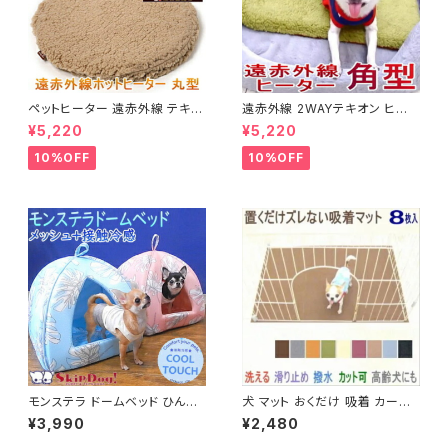
ペットヒーター 遠赤外線 テキオ
遠赤外線 2WAYテキオン ヒータ
ンヒーター 丸型 まる チワワ 小
ー 角型 Ｍサイズ(チワワ 小型犬
¥5,220
¥5,220
型犬 犬用ヒーター
ペット グッズ 暖房 保温 ヒータ
ー 犬用品 送料無料)
10%OFF
10%OFF
モンステラ ドームベッド ひんや
犬 マット おくだけ 吸着 カーペ
り 接触冷感 クール メッシュ 洗
ット 撥水 タイルマット 8枚セット
¥3,990
¥2,480
濯 洗える マット クッション 小型
チワワ 床 フローリング 膝蓋骨
犬 屋根付き 冷え
滑り止め 床暖房 対応 置くだけ