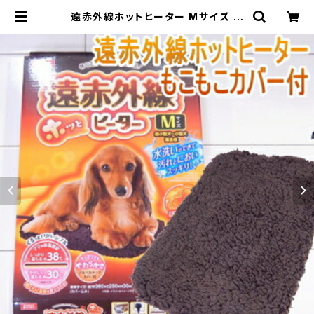
遠赤外線ホットヒーター Mサイズ チ
ワワ 小型犬 犬 ペット用ヒーター 湯た
んぽ 暖房 暖房グッズ 温度 温かい あ
ったか あたたか 暖か 設定 暖房器具
保温 保温グッズ 保温マット ぬくぬく
ヒーター 犬用品 グッズ 飼育用品 秋
冬 | チワワ専門店スキップドッグ！