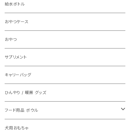
ハーネス 胴輪
給水ボトル
リード
おやつケース
アクセサリ チョーカー
おやつ
サプリメント
キャリーバッグ
ひんやり / 暖房 グッズ
フード用品 ボウル
フードボウル
犬用おもちゃ