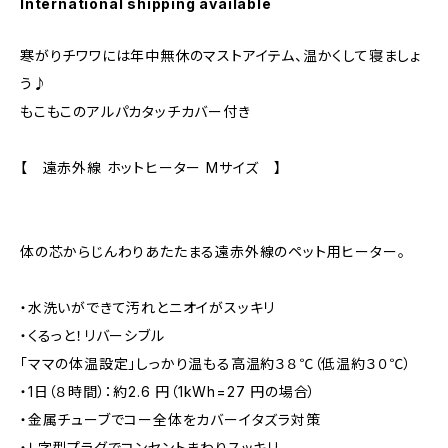
International shipping available
寒がりチワワには年中無休のマストアイテム、温かくして寝ましょ
う♪
もこもこのアルパカタッチカバー付き
【 遠赤外線 ホットヒーター Mサイズ 】
体の芯からじんわりあたたまる遠赤外線のペット用ヒーター。
・水洗いができて汚れとニオイがスッキリ
・くるっと！リバーシブル
「ママの体温設定」しっかり温もる高温約３８℃（低温約３０℃）
・1日（８時間）：約2.6 円（1kWh=27 円の場合）
・金属チューブでコー全体をカバーイタズラ対策
・Ｌ字型プラグでコンセントまわりスッキリ