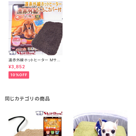
遠赤外線ホットヒーター Mサイ
ズ チワワ 小型犬 犬 ペット用ヒ
¥3,852
ーター 湯たんぽ 暖房 暖房グッ
ズ 温度 温かい あったか あたた
10%OFF
か 暖か 設定 暖房器具 保温 保
温グッズ 保温マット ぬくぬく ヒ
ーター 犬用品 グッズ 飼育用品
秋 冬
同じカテゴリの商品