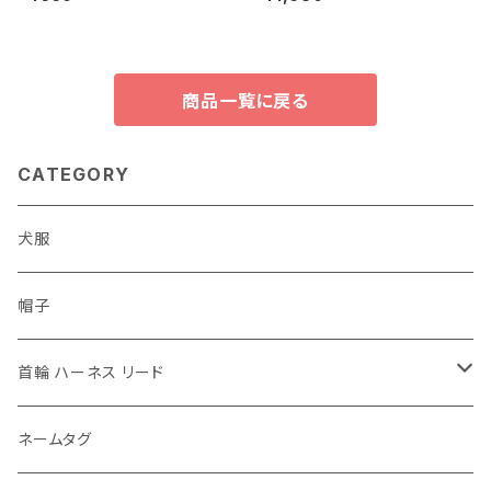
ー
犬 ペット 小型犬 鈴 子犬 首輪
チェーン ネックレス 安全 ペン
ダント アクセサリー フルーツ ペ
ットグッズ かわいい おしゃれ 軽
い 果物
商品一覧に戻る
CATEGORY
犬服
帽子
首輪 ハーネス リード
首輪
ネームタグ