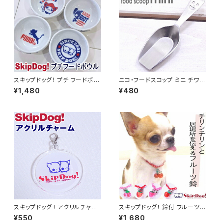
ットキャリー 防災 ドライブ 散歩
旅行 自転車
スキップドッグ！ プチ フードボウ
ニコ・フードスコップ ミニ チワワ
ル 犬 陶器 チワワ 小型犬 子犬
小型犬 フード ストッカー スプー
¥1,480
¥480
国産 フード皿 電子レンジ 食洗
ン 給餌 エサ
器
スキップドッグ ! アクリルチャー
スキップドッグ！ 鈴付 フルーツ
ム 丸型 チワワ 雑貨 キーホルダ
プラチェーン チョーカー チワワ
¥550
¥1,680