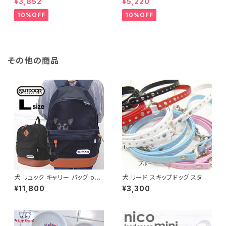
¥3,852
¥5,220
ーター 湯たんぽ 暖房 暖房グッ
ペット グッズ 暖房 保温 ヒータ
ズ 温度 温かい あったか あたた
ー 犬用品 送料無料)
10%OFF
10%OFF
か 暖か 設定 暖房器具 保温 保
温グッズ 保温マット ぬくぬく ヒ
ーター 犬用品 グッズ 飼育用品
秋 冬
その他の商品
犬 リュック キャリー バッグ out
犬 リード スキップドッグ スター
door アウトドア プロダクツ デ
ライン リード チワワ 小型犬 子
¥11,800
¥3,300
イパック Lサイズ キャリーケー
犬 ドッグ しつけ パピー 小さい
ス 犬用 キャリーバッグ 犬リュッ
軽い 軽量 トレーニング 練習 散
ク 抱っこ おしゃれ ペット 小型
歩
犬 チワワ 子犬 多頭 飼い 避難
軽量 バック 電車 2匹 顔出し ペ