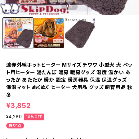
1
/3
遠赤外線ホットヒーター Mサイズ チワワ 小型犬 犬 ペッ
ト用ヒーター 湯たんぽ 暖房 暖房グッズ 温度 温かい あ
ったか あたたか 暖か 設定 暖房器具 保温 保温グッズ
保温マット ぬくぬく ヒーター 犬用品 グッズ 飼育用品 秋
冬
¥3,852
¥4,280
10%OFF
残り1点