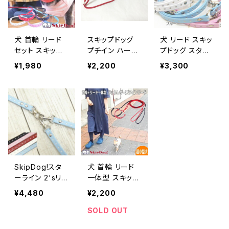
ラフル 細い 練
さい 軽い 軽量
い 軽量 トレーニ
習 しつけ トレー
トレーニング 練
ング ドッグトレ
ニング 散歩 日
習 お出かけ カ
ーナー 練習 お
犬 首輪 リード
スキップドッグ
犬 リード スキッ
本
ラフル かわいい
出かけ カラフル
セット スキップ
プチイン ハーネ
プドッグ スター
散歩
かわいい 散歩
ドッグ スターラ
スリード Pサイ
ライン リード チ
¥1,980
¥2,200
¥3,300
イン プチインリ
ズ 紐ハーネス
ワワ 小型犬 子
ード ペット 小型
超小型犬 子犬
犬 ドッグ しつけ
犬 超小型犬 子
ナイロン 簡易
パピー 小さい
犬 チワワ ショー
ひもハーネス
軽い 軽量 トレ
リード 一体型
ーニング 練習
初めて おしゃれ
散歩
ナイロン 可愛い
軽量 ロープ 紐
室内 多頭飼い
SkipDog!スタ
犬 首輪 リード
パラコード カラ
ーライン 2'sリ
一体型 スキップ
フル 細い 練習
ード チワワ 小型
ドッグ ドット レ
しつけ トレーニ
¥4,480
¥2,200
犬 犬 ペット パ
ザー プチインリ
ング 散歩 日本
ピー 子犬 首輪
ード チワワ 小型
SOLD OUT
製
カラー リード し
犬 ショーリード