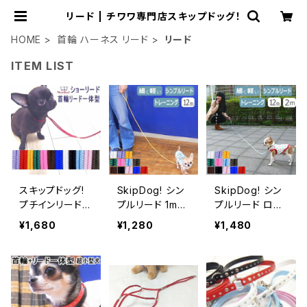
リード | チワワ専門店スキップドッグ！
HOME
首輪 ハーネス リード
リード
ITEM LIST
スキップドッグ!
SkipDog! シン
SkipDog! シン
プチインリード
プルリード 1m
プルリード ロン
犬 首輪 リード
チワワ 小型犬
グ 2m チワワ 小
¥1,680
¥1,280
¥1,480
一体型 ショーリ
犬 ペット パピー
型犬 犬 ペット
ード ペット 超小
子犬 ショーリー
パピー 子犬 ロ
型犬 子犬 チワ
ド 首輪 リード
ングリード ショ
ワ 初めて ナイ
ナイロン ドッグ
ーリード 首輪 リ
ロン 可愛い 軽
トレーナー ハン
ード ナイロン し
量 紐 ロープ カ
ドラー しつけ 小
つけ 小さい 軽