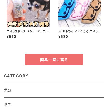
スキップドッグ パカットケース 毛
犬 おもちゃ ぬいぐるみ スキップ
色 クリームホワイト系 犬 チワ
ドッグ トイ 音が鳴る チワワ ペッ
¥560
¥680
ワ 小型犬 おやつケース おやつ
ト 子犬 小型犬 パピー 噛む カミ
入れ しつけ トレーニング ペット
カミ 甘噛み 犬おもちゃ 可愛い
犬用おもちゃ 犬用品
商品一覧に戻る
CATEGORY
犬服
帽子