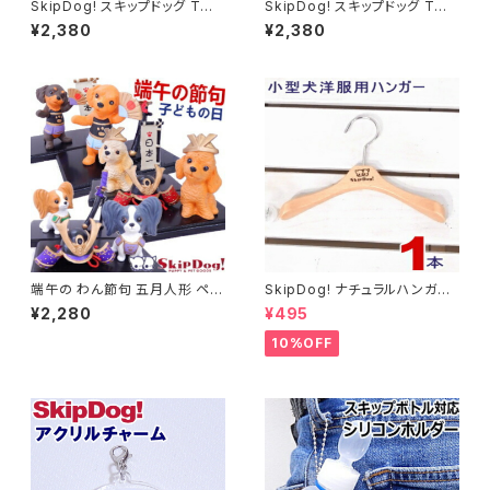
SkipDog! スキップドッグ Tシャ
SkipDog! スキップドッグ Tシャ
ツ ホワイト ヘビーウェイト ビッ
ツ カーキ ヘビーウェイト ビッグ
¥2,380
¥2,380
グTシャツ 5.6オンス
Tシャツ 5.6オンス
端午の わん節句 五月人形 ペッ
SkipDog! ナチュラルハンガー
ト 犬 ダックス プードル パピヨン
1本
¥2,280
¥495
グッズ 端午の節句 5月5日 男の
子 人形 コンパクト 節句 子供の
10%OFF
日 こどもの日 フィギュア オーナ
ー