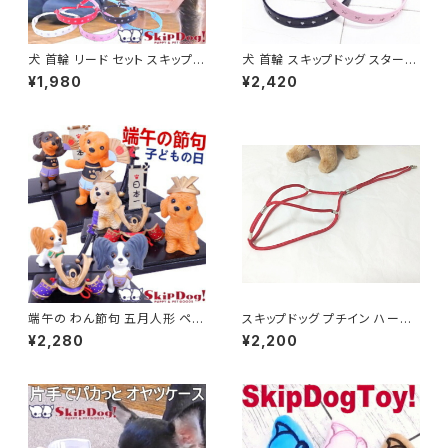
犬 首輪 リード セット スキップド
犬 首輪 スキップドッグ スターラ
ッグ スターライン プチインリー
イン カラー ペット 小型犬 超小
¥1,980
¥2,420
ド ペット 小型犬 超小型犬 子犬
型犬 子犬 チワワ 初めて おしゃ
チワワ ショーリード 一体型 初
れ 可愛い カラフル 細い 練習 軽
めて おしゃれ ナイロン 可愛い
量 しつけ トレーニング 散歩 日
軽量 ロープ 紐 室内 多頭飼い
本製
パラコード カラフル 細い 練習
しつけ トレーニング 散歩 日本
製
端午の わん節句 五月人形 ペッ
スキップドッグ プチイン ハーネ
ト 犬 ダックス プードル パピヨン
スリード Pサイズ 紐ハーネス 超
¥2,280
¥2,200
グッズ 端午の節句 5月5日 男の
小型犬 子犬 ナイロン 簡易 ひも
子 人形 コンパクト 節句 子供の
ハーネス
日 こどもの日 フィギュア オーナ
ー