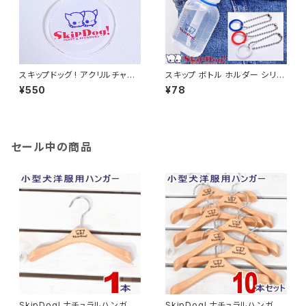
スキップドッグ ! アクリルチャー
スキップ ボトル ホルダー シリコ
ム 丸型 チワワ 雑貨 キーホルダ
ンリング チワワ 犬 水 水飲み 水
¥550
¥78
ー
入れ 散歩 おやつ 水筒 介護 グ
ッズ 猫 スポイト マナー 給水ボ
トル 給水 ウォーターボトル
セール中の商品
SkipDog! ナチュラルハンガー
SkipDog! ナチュラルハンガー