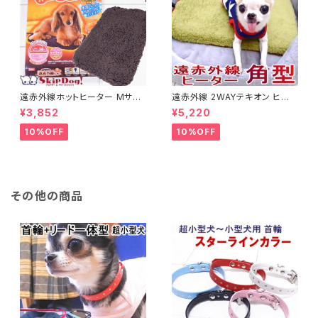
遠赤外線ホットヒーター Mサイ
遠赤外線 2WAYテキオン ヒータ
ズ チワワ 小型犬 犬 ペット用ヒ
ー 角型 Ｍサイズ(チワワ 小型犬
¥3,852
¥5,220
ーター 湯たんぽ 暖房 暖房グッ
ペット グッズ 暖房 保温 ヒータ
ズ 温度 温かい あったか あたた
ー 犬用品 送料無料)
10%OFF
10%OFF
か 暖か 設定 暖房器具 保温 保
温グッズ 保温マット ぬくぬく ヒ
ーター 犬用品 グッズ 飼育用品
秋 冬
その他の商品