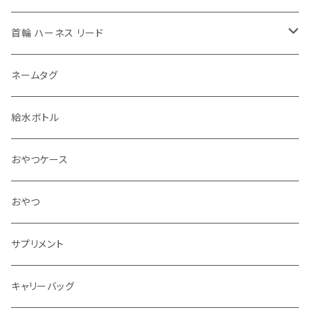
首輪 ハーネス リード
首輪
ネームタグ
ハーネス 胴輪
給水ボトル
リード
おやつケース
アクセサリ チョーカー
おやつ
サプリメント
キャリーバッグ