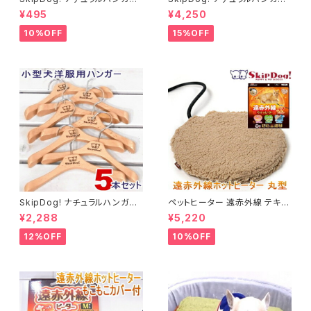
1本
10本セット
¥495
¥4,250
10%OFF
15%OFF
SkipDog! ナチュラルハンガー
ペットヒーター 遠赤外線 テキオ
5本セット
ンヒーター 丸型 まる チワワ 小
¥2,288
¥5,220
型犬 犬用ヒーター
12%OFF
10%OFF