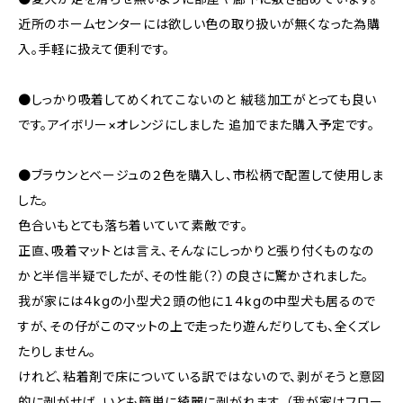
近所のホームセンターには欲しい色の取り扱いが無くなった為購
入。手軽に扱えて便利です。
●しっかり吸着してめくれてこないのと 絨毯加工がとっても良い
です。アイボリー×オレンジにしました 追加でまた購入予定です。
●ブラウンとベージュの２色を購入し、市松柄で配置して使用しま
した。
色合いもとても落ち着いていて素敵です。
正直、吸着マットとは言え、そんなにしっかりと張り付くものなの
かと半信半疑でしたが、その性能（？）の良さに驚かされました。
我が家には４kgの小型犬２頭の他に１４kgの中型犬も居るので
すが、その仔がこのマットの上で走ったり遊んだりしても、全くズレ
たりしません。
けれど、粘着剤で床についている訳ではないので、剥がそうと意図
的に剥がせば、いとも簡単に綺麗に剥がれます。（我が家はフロー