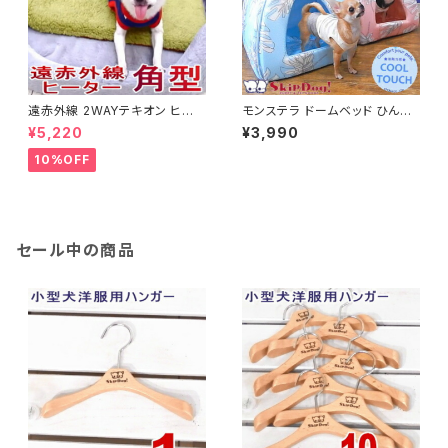
遠赤外線 2WAYテキオン ヒータ
モンステラ ドームベッド ひんや
ー 角型 Ｍサイズ(チワワ 小型犬
り 接触冷感 クール メッシュ 洗
¥5,220
¥3,990
ペット グッズ 暖房 保温 ヒータ
濯 洗える マット クッション 小型
ー 犬用品 送料無料)
犬 屋根付き 冷え
10%OFF
セール中の商品