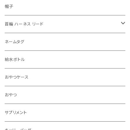
帽子
首輪 ハーネス リード
首輪
ネームタグ
ハーネス 胴輪
給水ボトル
リード
おやつケース
アクセサリ チョーカー
おやつ
サプリメント