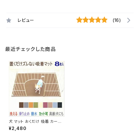
レビュー
(16)
最近チェックした商品
犬 マット おくだけ 吸着 カーペ
ット 撥水 タイルマット 8枚セット
¥2,480
チワワ 床 フローリング 膝蓋骨
滑り止め 床暖房 対応 置くだけ