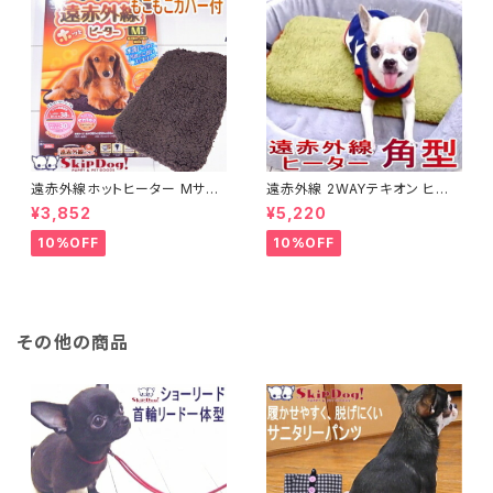
遠赤外線ホットヒーター Mサイ
遠赤外線 2WAYテキオン ヒータ
ズ チワワ 小型犬 犬 ペット用ヒ
ー 角型 Ｍサイズ(チワワ 小型犬
¥3,852
¥5,220
ーター 湯たんぽ 暖房 暖房グッ
ペット グッズ 暖房 保温 ヒータ
ズ 温度 温かい あったか あたた
ー 犬用品 送料無料)
10%OFF
10%OFF
か 暖か 設定 暖房器具 保温 保
温グッズ 保温マット ぬくぬく ヒ
ーター 犬用品 グッズ 飼育用品
秋 冬
その他の商品