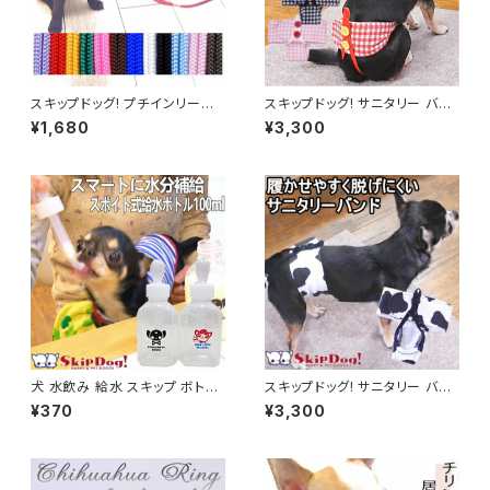
スキップドッグ! プチインリード
スキップドッグ! サニタリー バン
犬 首輪 リード 一体型 ショーリ
ド ギンガムチェック 犬 パンツ マ
¥1,680
¥3,300
ード ペット 超小型犬 子犬 チワ
ナー 女の子 サニタリーパンツ
ワ 初めて ナイロン 可愛い 軽量
チワワ おむつ マナーパンツ
紐 ロープ カラフル 細い 練習 し
つけ トレーニング 散歩 日本
犬 水飲み 給水 スキップ ボトル
スキップドッグ! サニタリー バン
100ml ペット チワワ 小型犬 子
ド 牛柄 犬 パンツ マナー 女の
¥370
¥3,300
犬 給水器 水入れ スポイト こぼ
子 サニタリーパンツ チワワ おむ
れない 水筒 水分補給 散歩 携
つ マナーパンツ
帯 介護