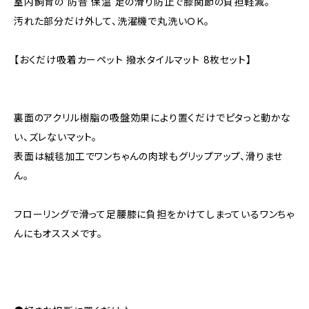
室内飼育の 防音 保温 足の滑り防止で膝関節の負担軽減。
汚れた部分だけ外して、洗濯機で丸洗いＯＫ。
【おくだけ吸着カーペット 撥水タイルマット 8枚セット】
裏面のアクリル樹脂の吸盤効果により置くだけでピタっと動かな
い、ズレないマット。
表面は絨毯加工でワンちゃんの肉球もグリップアップ、滑りませ
ん。
フローリングで滑って足腰膝に負担をかけてしまっているワンちゃ
んにもオススメです。