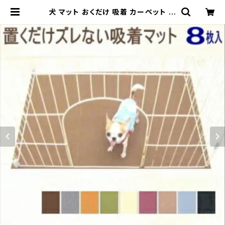
犬 マット おくだけ 吸着 カーペット 撥
水 タイルマット 8枚セット チワワ 床
フローリング 膝蓋骨 滑り止め 床暖房
対応 置くだけ タイル 子犬 老犬 高齢
犬 介護 関節 脱臼 すべりどめ ジョイ
ントマット 床マット 洗える 防音 | チ
ワワ専門店スキップドッグ！