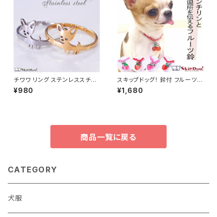
チワワ リング ステンレススチー
スキップドッグ！ 鈴付 フルーツ
ル 指輪 アクセサリー チワワ 犬
プラチェーン チョーカー チワワ
¥980
¥1,680
ペット 小型犬 雑貨 チワワグッズ
犬 ペット 小型犬 鈴 子犬 首輪
ドッググッズ
チェーン ネックレス 安全 ペン
ダント アクセサリー フルーツ ペ
ットグッズ かわいい おしゃれ 軽
い 果物
商品一覧に戻る
CATEGORY
犬服