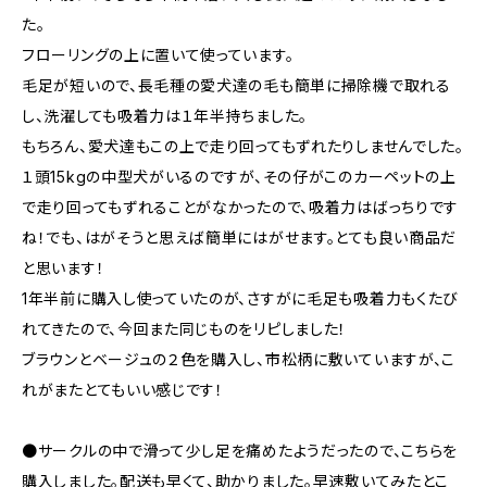
た。
フローリングの上に置いて使っています。
毛足が短いので、長毛種の愛犬達の毛も簡単に掃除機で取れる
し、洗濯しても吸着力は１年半持ちました。
もちろん、愛犬達もこの上で走り回ってもずれたりしませんでした。
１頭15kgの中型犬がいるのですが、その仔がこのカーペットの上
で走り回ってもずれることがなかったので、吸着力はばっちりです
ね！でも、はがそうと思えば簡単にはがせます。とても良い商品だ
と思います！
1年半前に購入し使っていたのが、さすがに毛足も吸着力もくたび
れてきたので、今回また同じものをリピしました！
ブラウンとベージュの２色を購入し、市松柄に敷いていますが、こ
れがまたとてもいい感じです！
●サークルの中で滑って少し足を痛めたようだったので、こちらを
購入しました。配送も早くて、助かりました。早速敷いてみたとこ