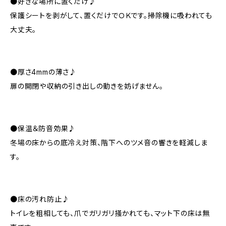
●好きな場所に置くだけ♪
保護シートを剥がして、置くだけでＯＫです。掃除機に吸われても
大丈夫。
●厚さ4mmの薄さ♪
扉の開閉や収納の引き出しの動きを妨げません。
●保温＆防音効果♪
冬場の床からの底冷え対策、階下へのツメ音の響きを軽減しま
す。
●床の汚れ防止♪
トイレを粗相しても、爪でガリガリ掻かれても、マット下の床は無