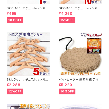
SkipDog! ナチュラルハンガー
SkipDog! ナチュラルハンガー
1本
10本セット
¥495
¥4,250
10%OFF
15%OFF
SkipDog! ナチュラルハンガー
ペットヒーター 遠赤外線 テキオ
5本セット
ンヒーター 丸型 まる チワワ 小
¥2,288
¥5,220
型犬 犬用ヒーター
12%OFF
10%OFF