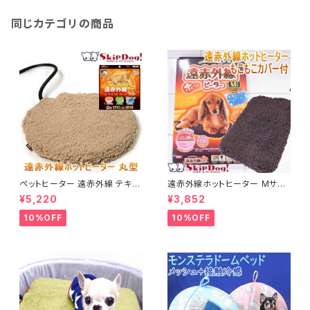
タイル 子犬 老犬 高齢犬 介護
関節 脱臼 すべりどめ ジョイン
トマット 床マット 洗える 防音
同じカテゴリの商品
ペットヒーター 遠赤外線 テキオ
遠赤外線ホットヒーター Mサイ
ンヒーター 丸型 まる チワワ 小
ズ チワワ 小型犬 犬 ペット用ヒ
¥5,220
¥3,852
型犬 犬用ヒーター
ーター 湯たんぽ 暖房 暖房グッ
ズ 温度 温かい あったか あたた
10%OFF
10%OFF
か 暖か 設定 暖房器具 保温 保
温グッズ 保温マット ぬくぬく ヒ
ーター 犬用品 グッズ 飼育用品
秋 冬