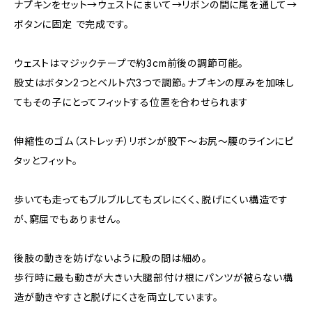
ナプキンをセット→ウェストにまいて→リボンの間に尾を通して→
ボタンに固定 で完成です。
ウェストはマジックテープで約3cm前後の調節可能。
股丈はボタン2つとベルト穴3つで調節。ナプキンの厚みを加味し
てもその子にとってフィットする位置を合わせられます
伸縮性のゴム（ストレッチ）リボンが股下〜お尻〜腰のラインにピ
タッとフィット。
歩いても走ってもブルブルしてもズレにくく、脱げにくい構造です
が、窮屈でもありません。
後肢の動きを妨げないように股の間は細め。
歩行時に最も動きが大きい大腿部付け根にパンツが被らない構
造が動きやすさと脱げにくさを両立しています。