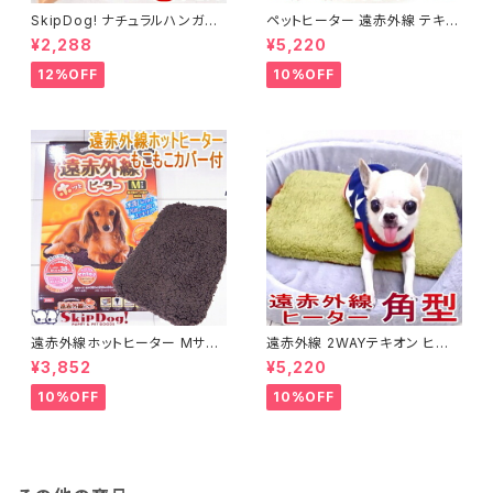
SkipDog! ナチュラルハンガー
ペットヒーター 遠赤外線 テキオ
5本セット
ンヒーター 丸型 まる チワワ 小
¥2,288
¥5,220
型犬 犬用ヒーター
12%OFF
10%OFF
遠赤外線ホットヒーター Mサイ
遠赤外線 2WAYテキオン ヒータ
ズ チワワ 小型犬 犬 ペット用ヒ
ー 角型 Ｍサイズ(チワワ 小型犬
¥3,852
¥5,220
ーター 湯たんぽ 暖房 暖房グッ
ペット グッズ 暖房 保温 ヒータ
ズ 温度 温かい あったか あたた
ー 犬用品 送料無料)
10%OFF
10%OFF
か 暖か 設定 暖房器具 保温 保
温グッズ 保温マット ぬくぬく ヒ
ーター 犬用品 グッズ 飼育用品
秋 冬