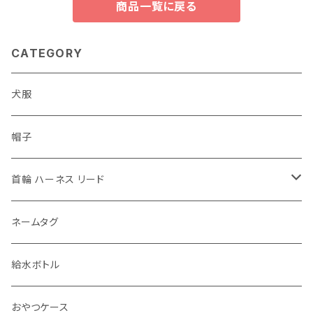
商品一覧に戻る
CATEGORY
犬服
帽子
首輪 ハーネス リード
首輪
ネームタグ
ハーネス 胴輪
給水ボトル
リード
おやつケース