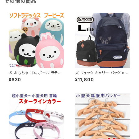
その他の商品
犬 おもちゃ ゴム ボール ラテッ
犬 リュック キャリー バッグ out
クス トイ プーピーズ アニマル
door アウトドア プロダクツ デ
¥630
¥11,800
玩具 チワワ 小型犬 ペット 子犬
イパック Lサイズ キャリーケー
かわいい ラバー ラテックス 足
ス 犬用 キャリーバッグ 犬リュッ
投げ 丈夫 甘噛み 噛む 音 音が
ク 抱っこ おしゃれ ペット 小型
鳴る
犬 チワワ 子犬 多頭 飼い 避難
軽量 バック 電車 2匹 顔出し ペ
ットキャリー 防災 ドライブ 散歩
旅行 自転車