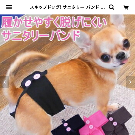
スキップドッグ! サニタリー バンド プ
レーン 無地 犬 小型犬 パンツ マナー
女の子 サニタリーパンツ チワワ おむ
つ マナーパンツ | チワワ専門店スキ
ップドッグ！