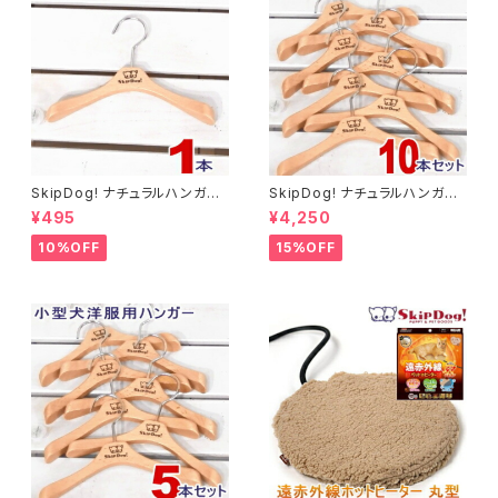
SkipDog! ナチュラルハンガー
SkipDog! ナチュラルハンガー
1本
10本セット
¥495
¥4,250
10%OFF
15%OFF