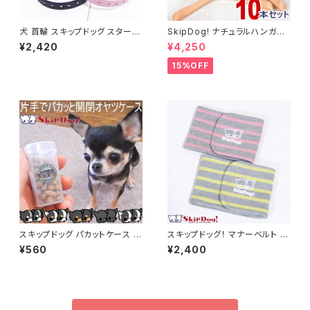
犬 首輪 スキップドッグ スターラ
SkipDog! ナチュラルハンガー
イン カラー ペット 小型犬 超小
10本セット
¥2,420
¥4,250
型犬 子犬 チワワ 初めて おしゃ
れ 可愛い カラフル 細い 練習 軽
15%OFF
量 しつけ トレーニング 散歩 日
本製
スキップドッグ パカットケース 毛
スキップドッグ！ マナーベルト グ
色 ブラック系 犬 チワワ 小型犬
レーボーダー 犬 マナー パンツ
¥560
¥2,400
おやつケース おやつ入れ しつけ
男の子 マーキング
トレーニング ペット