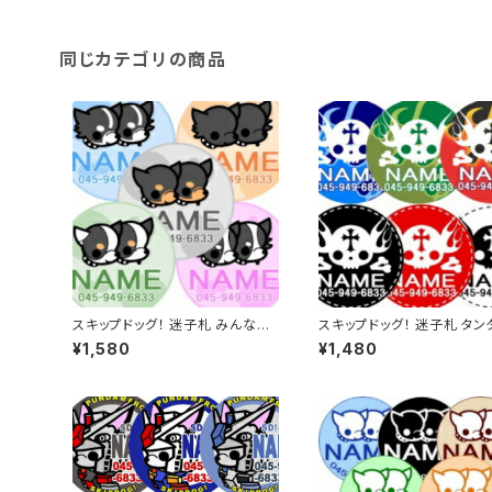
同じカテゴリの商品
スキップドッグ！ 迷子札 みんなの
スキップドッグ！ 迷子札 タン
カラー ブラック系 ネームタグ 名
スカル ネームタグ 名入れ オーダ
¥1,580
¥1,480
入れ オーダー タグ
ー タグ