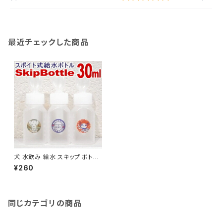
最近チェックした商品
犬 水飲み 給水 スキップ ボトル
30ml ペット チワワ 小型犬 子
¥260
犬 給水器 水入れ スポイト こぼ
れない 水筒 水分補給 散歩 携
帯 介護
同じカテゴリの商品