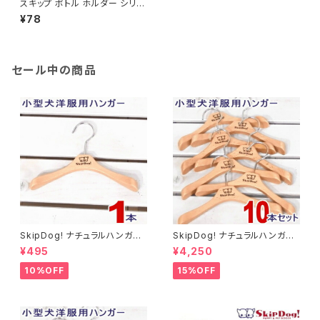
スキップ ボトル ホルダー シリコ
ンリング チワワ 犬 水 水飲み 水
¥78
入れ 散歩 おやつ 水筒 介護 グ
ッズ 猫 スポイト マナー 給水ボ
トル 給水 ウォーターボトル
セール中の商品
SkipDog! ナチュラルハンガー
SkipDog! ナチュラルハンガー
1本
10本セット
¥495
¥4,250
10%OFF
15%OFF