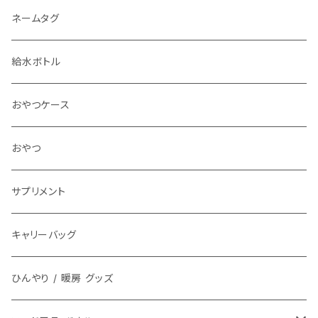
首輪
ネームタグ
ハーネス 胴輪
給水ボトル
リード
おやつケース
アクセサリ チョーカー
おやつ
サプリメント
キャリーバッグ
ひんやり / 暖房 グッズ