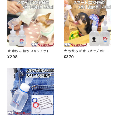
犬 水飲み 給水 スキップ ボトル
犬 水飲み 給水 スキップ ボトル
60ml ペット チワワ 小型犬 子
100ml ペット チワワ 小型犬 子
¥298
¥370
犬 給水器 水入れ スポイト こぼ
犬 給水器 水入れ スポイト こぼ
れない 水筒 水分補給 散歩 携
れない 水筒 水分補給 散歩 携
帯 介護
帯 介護