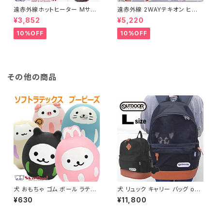
遠赤外線ホットヒーター Mサイ
遠赤外線 2WAYテキオン ヒータ
ズ チワワ 小型犬 犬 ペット用ヒ
ー 角型 Ｍサイズ(チワワ 小型犬
¥3,852
¥5,220
ーター 湯たんぽ 暖房 暖房グッ
ペット グッズ 暖房 保温 ヒータ
ズ 温度 温かい あったか あたた
ー 犬用品 送料無料)
10%OFF
10%OFF
か 暖か 設定 暖房器具 保温 保
温グッズ 保温マット ぬくぬく ヒ
ーター 犬用品 グッズ 飼育用品
秋 冬
その他の商品
犬 おもちゃ ゴム ボール ラテッ
犬 リュック キャリー バッグ out
クス トイ プーピーズ アニマル
door アウトドア プロダクツ デ
¥630
¥11,800
玩具 チワワ 小型犬 ペット 子犬
イパック Lサイズ キャリーケー
かわいい ラバー ラテックス 足
ス 犬用 キャリーバッグ 犬リュッ