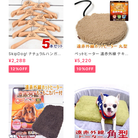
SkipDog! ナチュラルハンガー
ペットヒーター 遠赤外線 テキオ
5本セット
ンヒーター 丸型 まる チワワ 小
¥2,288
¥5,220
型犬 犬用ヒーター
12%OFF
10%OFF