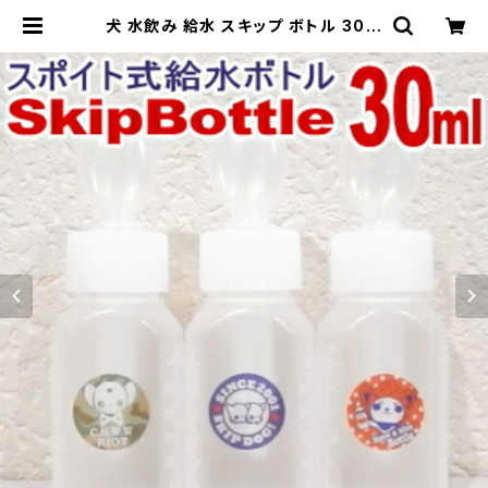
犬 水飲み 給水 スキップ ボトル 30m
l ペット チワワ 小型犬 子犬 給水器
水入れ スポイト こぼれない 水筒 水
分補給 散歩 携帯 介護 | チワワ専門
店スキップドッグ！