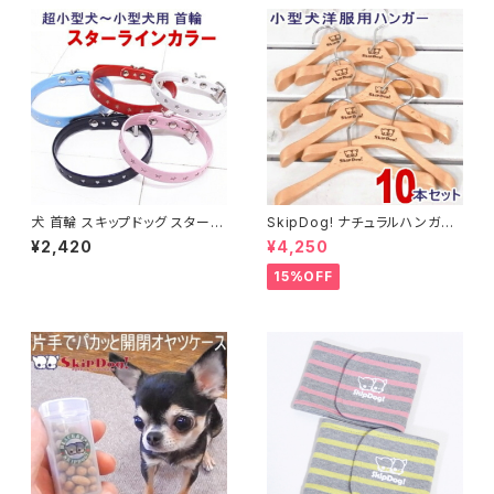
投げ 丈夫 甘噛み 噛む 音 音が
ク 抱っこ おしゃれ ペット 小型
鳴る
犬 チワワ 子犬 多頭 飼い 避難
軽量 バック 電車 2匹 顔出し ペ
ットキャリー 防災 ドライブ 散歩
旅行 自転車
犬 首輪 スキップドッグ スターラ
SkipDog! ナチュラルハンガー
イン カラー ペット 小型犬 超小
10本セット
¥2,420
¥4,250
型犬 子犬 チワワ 初めて おしゃ
れ 可愛い カラフル 細い 練習 軽
15%OFF
量 しつけ トレーニング 散歩 日
本製